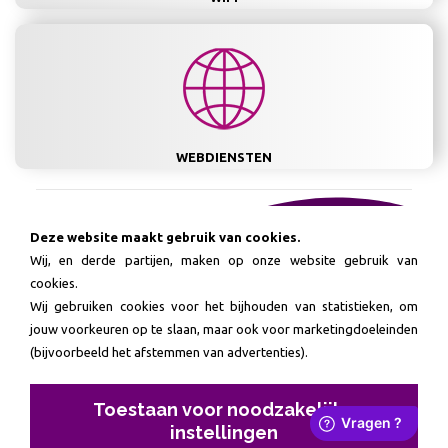
WEBDIENSTEN
Bezoek onze webshop
Deze website maakt gebruik van cookies.
Wij, en derde partijen, maken op onze website gebruik van
cookies.
Wij gebruiken cookies voor het bijhouden van statistieken, om






jouw voorkeuren op te slaan, maar ook voor marketingdoeleinden
(bijvoorbeeld het afstemmen van advertenties).
Ervaren en gedreven.
IXPRESSION internettoepassingen
Mercatorstraat 41 - 7131 PW LICHTENVOORDE
Toestaan voor noodzakelijke
Telefoon: 0031 544 487 807 - Handelsregister: 09207160
instellingen