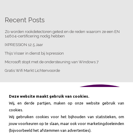
Recent Posts
Zo worden rookdetectoren getest en de reden waarom ze een EN
14604-certificering nodig hebben
IXPRESSION 12.5 Jaar
Thijs Visser in dienst bij Ixpression
Microsoft stopt met de ondersteuning van Windows 7
Gratis Wifi Markt Lichtenvoorde
Bezoek onze webshop
Deze website maakt gebruik van cookies.
Wij, en derde partijen, maken op onze website gebruik van
cookies.
Wij gebruiken cookies voor het bijhouden van statistieken, om






jouw voorkeuren op te slaan, maar ook voor marketingdoeleinden
(bijvoorbeeld het afstemmen van advertenties).
Ervaren en gedreven.