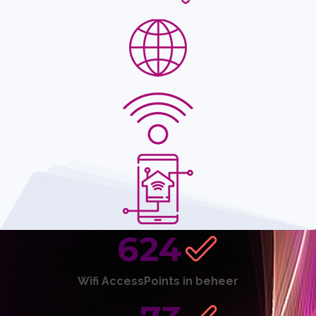
624
Wifi AccessPoints in beheer