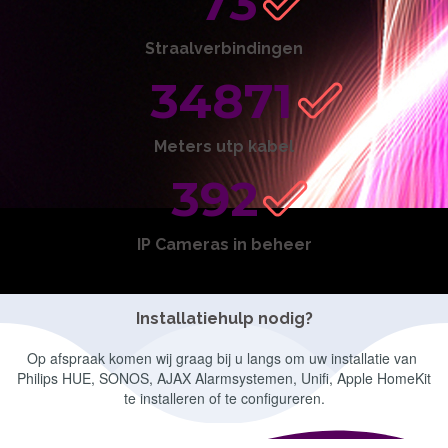
73
Straalverbindingen
34871
Meters utp kabel
392
IP Cameras in beheer
Installatiehulp nodig?
Op afspraak komen wij graag bij u langs om uw installatie van
Philips HUE, SONOS, AJAX Alarmsystemen, Unifi, Apple HomeKit
te installeren of te configureren.